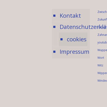
Zwisch
Kontakt
Zukunf
Datenschutzerkl
Zucker
Zahnar
cookies
youtub
Impressum
Wuppe
Wort
Witz
Wipper
Winde